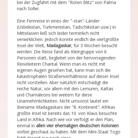
bei der Zugfahrt mit dem "Roten Blitz" von Palma
nach Soller.
Eine Fernreise in eines der "-stan"-Länder
(Usbekistan, Turkmenistan, Tadschikistan usw.) in
Mittelasien ließ sich leider terminlich nicht
verwirklichen. Jedoch konnte endlich die viertgrößte
Insel der Welt,
Madagaskar
, für 3 Wochen besucht
werden. Die Reise fand als Kleingruppe von 6
Personen statt, begleitet von der hervorragenden
Reiseleiterin Chantal. Wenn man es nicht mit
eigenen Augen gesehen hat, kann man sich die
katastrophalen Straßenverhältnisse auf dieser Insel
nicht vorstellen. Aber natürlich entschädigt die
reiche Natur, vor allem mit den Lemuren, Kattas
und Chamäleons bei weitem für diese
Unannehmlichkeiten. Nicht umsonst lautet ein
Beiname Madagaskars der "8. Kontinent". Afrikas
größte Insel ist bereits das 10. von Klaus besuchte
Land in Afrika. Nach wie vor verfolgt er den Plan,
einmal in
allen
vier
ehemaligen deutschen Kolonien
vorbei geschaut zu haben. Mit dem Mini-Staat Togo
fehlt derzeit nur noch eines.