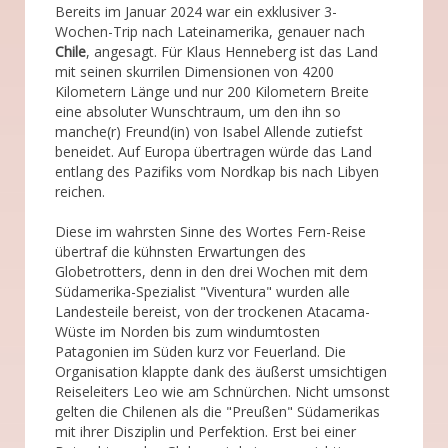
Bereits im Januar 2024 war ein exklusiver 3-
Wochen-Trip nach Lateinamerika, genauer nach
Chile
, angesagt. Für Klaus Henneberg ist das Land
mit seinen skurrilen Dimensionen von 4200
Kilometern Länge und nur 200 Kilometern Breite
eine absoluter Wunschtraum, um den ihn so
manche(r) Freund(in) von Isabel Allende zutiefst
beneidet. Auf Europa übertragen würde das Land
entlang des Pazifiks vom Nordkap bis nach Libyen
reichen.
Diese im wahrsten Sinne des Wortes Fern-Reise
übertraf die kühnsten Erwartungen des
Globetrotters, denn in den drei Wochen mit dem
Südamerika-Spezialist "Viventura" wurden alle
Landesteile bereist, von der trockenen Atacama-
Wüste im Norden bis zum windumtosten
Patagonien im Süden kurz vor Feuerland. Die
Organisation klappte dank des äußerst umsichtigen
Reiseleiters Leo wie am Schnürchen. Nicht umsonst
gelten die Chilenen als die "Preußen" Südamerikas
mit ihrer Disziplin und Perfektion. Erst bei einer