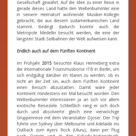
Gesellschaft gewährt. Auf die Idee zu einer Reise in
gerade dieses Land hatte den Weltenbummler eine
in seinem Heimatort wohnende Musiker-Kollegin
gebracht, die aus diesem südamerikanischen Land
stammt. Bedingt dadurch konnte auch die
Metropole Medellin besucht werden, die eine der
längsten Stadt-Seilbahnen der Welt aufweisen kann.
Endlich auch auf dem Fünften Kontinent
Im Frühjahr
2015
besuchte Klaus Henneberg extra
die Internationale Tourismusbörse ITB in Berlin, um
sich endgültig darüber im Klaren zu werden, ob es
nicht an der Zeit sei, auch dem Fünften Kontinent
einen Besuch abzustatten. Damit wäre jeder
Kontinent mindestens ein Mal besucht worden. Den
Weltenbummler interessieren ja an sich vor allem
exotische Reiseziele. Schließlich rang er sich doch
durch und absolvierte gleich eine vierwöchige
Gruppenreise mit dem Veranstalter Djoser. Der Trip
führte von Sydney über Melbourne und Adelaide ins
Outback zum Ayers Rock (Uluru), dann per Flug
nach Darwin und in den Kakadu-Nationalpark.