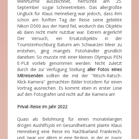
Wehrtürme auszeichnet, herrschte am 25.
September sogar Schneetreiben. Das allergrößte
Unglück für Klaus Henneberg war jedoch, dass ihm
schon am fünften Tag der Reise seine geliebte
Nikon D500 aus der Hand fiel, wodurch das Objektiv
ab dann nicht mehr nutzbar war. Extrem ärgerlich!!
Der Versuch, ein Ersatzobjektiv in der
Touristenhochburg Batumi am Schwarzen Meer zu
erstehen, ging mangels Fotohändler gründlich
daneben. So musste mit einer kleinen Olympus PEN
E-PL8 vorlieb genommen werden. Nicht zuletzt
durch die zur Verfügung Stellung
aller
Fotos eines
Mitreisenden
sollten die mit der "Ritsch-Ratsch-
Klick-Kamera" gemachten Bilder trotzdem für einen
Vortrag ausreichen. Es kommt eben in erster Linie
auf den Fotografen und nicht auf die Kamera an!
Privat-Reise im Jahr 2022
Quasi als Belohnung für einen monatelangen
drögen Aushilfsjob im Gesundheitsamt plante Klaus
Henneberg eine Reise ins Nachbarland Frankreich,
und zwar vor allem in eine Region, in der er zuvor