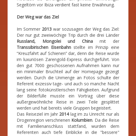
Segeltörn vor Ibiza verdient fast keine Erwähnung.
Der Weg war das Ziel
Im Sommer
2013
war sozusagen der Weg das Ziel:
Der nur gut zweiwöchige Trip durch die drei Länder
Russland, Mongolei und China
mit der
Transsibirischen Eisenbahn
stellte im Prinzip eine
“Kreuzfahrt auf Schienen” dar, denn die Reise wurde
im luxuriösen Zarengold-Express durchgeführt. Von
den gut 7000 geschossenen Aufnahmen kann nur
ein minimaler Bruchteil auf der Homepage gezeigt
werden. Durch die Unmenge an Fotos schulte der
Referent exzessiv tage- und auch so manche Nacht
lang seine fotokünstlerischen Fähigkeiten. Aufgrund
der Bilderfülle musste ein Vortrag über diese
außergewöhnliche Reise in zwei Teile gesplittet
werden und hat bereits viele Gruppen begeistert.
Das Reiseziel im Jahr
2014
lag im zu Unrecht nur als
Drogenregion verschrienen
Kolumbien
. Da die Reise
mit Familienanschluss stattfand, wurden dem
Referenten auch tiefe Einblicke in die "bessere"