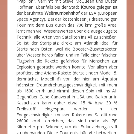
"Papillon", verfilmt mit Steve McQueen und Dustin
Hoffman. Ebenfalls bei der Stadt
Kourou
gelegen ist
der berühmte
Weltraumbahnhof
der ESA (European
Space Agency). Bei der kostenlosen(!) dreistündigen
Tour mit dem Bus durch das 700 km² große Areal
lernt man viel Wissenswertes über die ausgeklügelte
Technik, alle Arten von Satelliten ins All zu schießen.
So ist der Startplatz direkt am Atlantik ideal für
Starts nach Osten, weil die Booster-Zusatzraketen
über Wasser herab fallen und im Falle einer falschen
Flugbahn die Rakete gefahrlos für Menschen zur
Explosion gebracht werden könnte. Vor allem aber
profitiert eine Ariane-Rakete (derzeit noch Modell 5,
demnächst Modell 6) von der hier am Äquator
höchsten Erdumdrehungsgeschwindigkeit mit mehr
als 1600 km/h und nimmt diesen Spin mit ins All.
Gegenüber Cape Canaveral in USA und Baikonur in
Kasachstan kann daher etwa 15 % bzw. 30 %
Treibstoff eingespart werden. In der
Endgeschwindigkeit müssen Rakete und Satellit rund
26000 km/h erreichen, das sind mehr als 7(!)
Kilometer pro Sekunde, um die Erdanziehungskraft
zu überwinden. Diese Tour entschädigte bei weitem