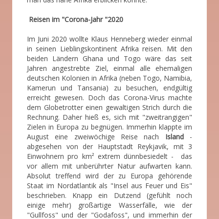
Reisen im "Corona-Jahr "2020
Im Juni 2020 wollte Klaus Henneberg wieder einmal
in seinen Lieblingskontinent Afrika reisen. Mit den
beiden Ländern Ghana und Togo wäre das seit
Jahren angestrebte Ziel, einmal alle ehemaligen
deutschen Kolonien in Afrika (neben Togo, Namibia,
Kamerun und Tansania) zu besuchen, endgültig
erreicht gewesen. Doch das Corona-Virus machte
dem Globetrotter einen gewaltigen Strich durch die
Rechnung. Daher hieß es, sich mit "zweitrangigen"
Zielen in Europa zu begnügen. Immerhin klappte im
August eine zweiwöchige Reise nach
Island
-
abgesehen von der Hauptstadt Reykjavik, mit 3
Einwohnern pro km² extrem dünnbesiedelt - das
vor allem mit unberührter Natur aufwarten kann.
Absolut treffend wird der zu Europa gehörende
Staat im Nordatlantik als "Insel aus Feuer und Eis"
beschrieben. Knapp ein Dutzend (gefühlt noch
einige mehr) großartige Wasserfälle, wie der
"Gullfoss" und der "Godafoss", und immerhin der