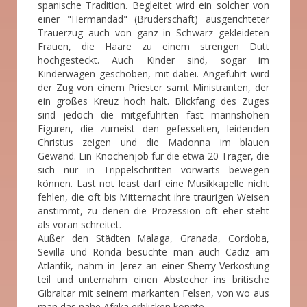
spanische Tradition. Begleitet wird ein solcher von
einer "Hermandad" (Bruderschaft) ausgerichteter
Trauerzug auch von ganz in Schwarz gekleideten
Frauen, die Haare zu einem strengen Dutt
hochgesteckt. Auch Kinder sind, sogar im
Kinderwagen geschoben, mit dabei. Angeführt wird
der Zug von einem Priester samt Ministranten, der
ein großes Kreuz hoch hält. Blickfang des Zuges
sind jedoch die mitgeführten fast mannshohen
Figuren, die zumeist den gefesselten, leidenden
Christus zeigen und die Madonna im blauen
Gewand. Ein Knochenjob für die etwa 20 Träger, die
sich nur in Trippelschritten vorwärts bewegen
können. Last not least darf eine Musikkapelle nicht
fehlen, die oft bis Mitternacht ihre traurigen Weisen
anstimmt, zu denen die Prozession oft eher steht
als voran schreitet.
Außer den Städten Malaga, Granada, Cordoba,
Sevilla und Ronda besuchte man auch Cadiz am
Atlantik, nahm in Jerez an einer Sherry-Verkostung
teil und unternahm einen Abstecher ins britische
Gibraltar mit seinem markanten Felsen, von wo aus
man das nahe Afrika erblicken konnte.