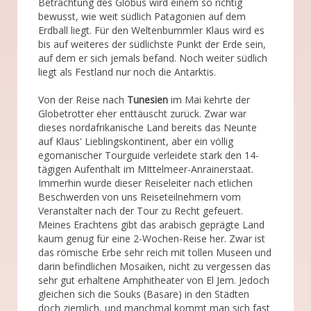
Betrachtung des Globus wird einem so richtig
bewusst, wie weit südlich Patagonien auf dem
Erdball liegt. Für den Weltenbummler Klaus wird es
bis auf weiteres der südlichste Punkt der Erde sein,
auf dem er sich jemals befand. Noch weiter südlich
liegt als Festland nur noch die Antarktis.
Von der Reise nach
Tunesien
im Mai kehrte der
Globetrotter eher enttäuscht zurück. Zwar war
dieses nordafrikanische Land bereits das Neunte
auf Klaus' Lieblingskontinent, aber ein völlig
egomanischer Tourguide verleidete stark den 14-
tägigen Aufenthalt im MIttelmeer-Anrainerstaat.
Immerhin wurde dieser Reiseleiter nach etlichen
Beschwerden von uns Reiseteilnehmern vom
Veranstalter nach der Tour zu Recht gefeuert.
Meines Erachtens gibt das arabisch geprägte Land
kaum genug für eine 2-Wochen-Reise her. Zwar ist
das römische Erbe sehr reich mit tollen Museen und
darin befindlichen Mosaiken, nicht zu vergessen das
sehr gut erhaltene Amphitheater von El Jem. Jedoch
gleichen sich die Souks (Basare) in den Städten
doch ziemlich, und manchmal kommt man sich fast