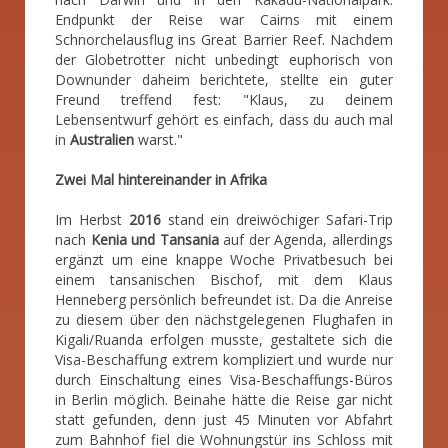
Endpunkt der Reise war Cairns mit einem
Schnorchelausflug ins Great Barrier Reef. Nachdem
der Globetrotter nicht unbedingt euphorisch von
Downunder daheim berichtete, stellte ein guter
Freund treffend fest: "Klaus, zu deinem
Lebensentwurf gehört es einfach, dass du auch mal
in
Australien
warst."
Zwei Mal hintereinander in Afrika
Im Herbst
2016
stand ein dreiwöchiger Safari-Trip
nach
Kenia und Tansania
auf der Agenda, allerdings
ergänzt um eine knappe Woche Privatbesuch bei
einem tansanischen Bischof, mit dem Klaus
Henneberg persönlich befreundet ist. Da die Anreise
zu diesem über den nächstgelegenen Flughafen in
Kigali/Ruanda erfolgen musste, gestaltete sich die
Visa-Beschaffung extrem kompliziert und wurde nur
durch Einschaltung eines Visa-Beschaffungs-Büros
in Berlin möglich. Beinahe hätte die Reise gar nicht
statt gefunden, denn just 45 Minuten vor Abfahrt
zum Bahnhof fiel die Wohnungstür ins Schloss mit