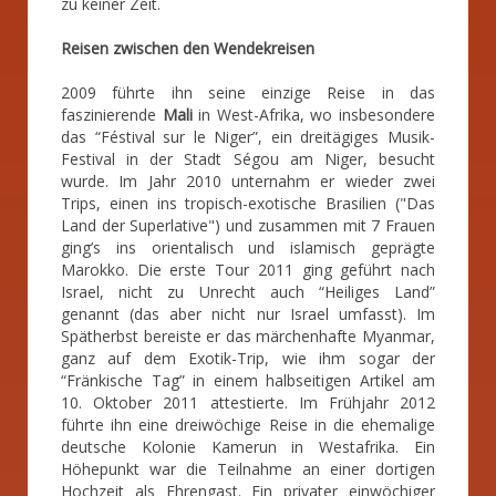
zu keiner Zeit.
Reisen zwischen den Wendekreisen
2009 führte ihn seine einzige Reise in das
faszinierende
Mali
in West-Afrika, wo insbesondere
das “Féstival sur le Niger”, ein dreitägiges Musik-
Festival in der Stadt Ségou am Niger, besucht
wurde. Im Jahr 2010 unternahm er wieder zwei
Trips, einen ins tropisch-exotische Brasilien ("Das
Land der Superlative") und zusammen mit 7 Frauen
ging’s ins orientalisch und islamisch geprägte
Marokko. Die erste Tour 2011 ging geführt nach
Israel, nicht zu Unrecht auch “Heiliges Land”
genannt (das aber nicht nur Israel umfasst). Im
Spätherbst bereiste er das märchenhafte Myanmar,
ganz auf dem Exotik-Trip, wie ihm sogar der
“Fränkische Tag” in einem halbseitigen Artikel am
10. Oktober 2011 attestierte. Im Frühjahr 2012
führte ihn eine dreiwöchige Reise in die ehemalige
deutsche Kolonie Kamerun in Westafrika. Ein
Höhepunkt war die Teilnahme an einer dortigen
Hochzeit als Ehrengast. Ein privater einwöchiger