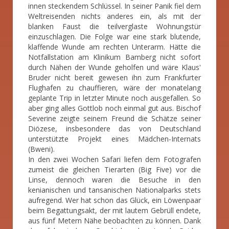
innen steckendem Schlüssel. In seiner Panik fiel dem
Weltreisenden nichts anderes ein, als mit der
blanken Faust die teilverglaste Wohnungstür
einzuschlagen. Die Folge war eine stark blutende,
klaffende Wunde am rechten Unterarm. Hätte die
Notfallstation am Klinikum Bamberg nicht sofort
durch Nähen der Wunde geholfen und wäre Klaus'
Bruder nicht bereit gewesen ihn zum Frankfurter
Flughafen zu chauffieren, wäre der monatelang
geplante Trip in letzter Minute noch ausgefallen. So
aber ging alles Gottlob noch einmal gut aus. Bischof
Severine zeigte seinem Freund die Schätze seiner
Diözese, insbesondere das von Deutschland
unterstützte Projekt eines Mädchen-Internats
(Bweni).
In den zwei Wochen Safari liefen dem Fotografen
zumeist die gleichen Tierarten (Big Five) vor die
Linse, dennoch waren die Besuche in den
kenianischen und tansanischen Nationalparks stets
aufregend. Wer hat schon das Glück, ein Löwenpaar
beim Begattungsakt, der mit lautem Gebrüll endete,
aus fünf Metern Nähe beobachten zu können. Dank