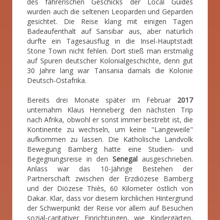
des fahrerischen Geschicks der Local Guides
wurden auch die seltenen Leoparden und Geparden
gesichtet. Die Reise klang mit einigen Tagen
Badeaufenthalt auf Sansibar aus, aber natürlich
durfte ein Tagesausflug in die Insel-Hauptstadt
Stone Town nicht fehlen. Dort stieß man erstmalig
auf Spuren deutscher Kolonialgeschichte, denn gut
30 Jahre lang war Tansania damals die Kolonie
Deutsch-Ostafrika.
Bereits drei Monate später im Februar
2017
unternahm Klaus Henneberg den nächsten Trip
nach Afrika, obwohl er sonst immer bestrebt ist, die
Kontinente zu wechseln, um keine "Langeweile"
aufkommen zu lassen. Die Katholische Landvolk
Bewegung Bamberg hatte eine Studien- und
Begegnungsreise in den
Senegal
ausgeschrieben.
Anlass war das 10-Jährige Bestehen der
Partnerschaft zwischen der Erzdiözese Bamberg
und der Diözese Thiès, 60 Kilometer östlich von
Dakar. Klar, dass vor diesem kirchlichen Hintergrund
der Schwerpunkt der Reise vor allem auf Besuchen
sozial-caritativer Einrichtungen, wie Kindergärten,