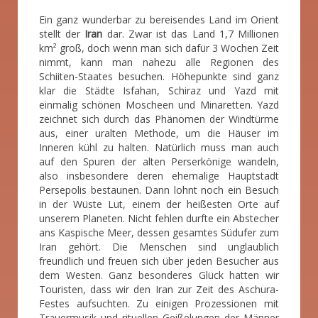
Ein ganz wunderbar zu bereisendes Land im Orient
stellt der
Iran
dar. Zwar ist das Land 1,7 Millionen
km² groß, doch wenn man sich dafür 3 Wochen Zeit
nimmt, kann man nahezu alle Regionen des
Schiiten-Staates besuchen. Höhepunkte sind ganz
klar die Städte Isfahan, Schiraz und Yazd mit
einmalig schönen Moscheen und Minaretten. Yazd
zeichnet sich durch das Phänomen der Windtürme
aus, einer uralten Methode, um die Häuser im
Inneren kühl zu halten. Natürlich muss man auch
auf den Spuren der alten Perserkönige wandeln,
also insbesondere deren ehemalige Hauptstadt
Persepolis bestaunen. Dann lohnt noch ein Besuch
in der Wüste Lut, einem der heißesten Orte auf
unserem Planeten. Nicht fehlen durfte ein Abstecher
ans Kaspische Meer, dessen gesamtes Südufer zum
Iran gehört. Die Menschen sind unglaublich
freundlich und freuen sich über jeden Besucher aus
dem Westen. Ganz besonderes Glück hatten wir
Touristen, dass wir den Iran zur Zeit des Aschura-
Festes aufsuchten. Zu einigen Prozessionen mit
Trauermusik und rituellen Geißelungen der Männer