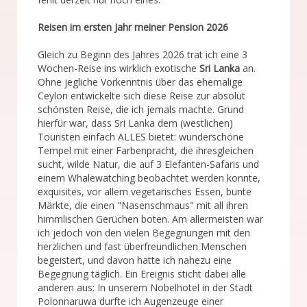
Reisen im ersten Jahr meiner Pension 2026
Gleich zu Beginn des Jahres 2026 trat ich eine 3
Wochen-Reise ins wirklich exotische
Sri Lanka
an.
Ohne jegliche Vorkenntnis über das ehemalige
Ceylon entwickelte sich diese Reise zur absolut
schönsten Reise, die ich jemals machte. Grund
hierfür war, dass Sri Lanka dem (westlichen)
Touristen einfach ALLES bietet: wunderschöne
Tempel mit einer Farbenpracht, die ihresgleichen
sucht, wilde Natur, die auf 3 Elefanten-Safaris und
einem Whalewatching beobachtet werden konnte,
exquisites, vor allem vegetarisches Essen, bunte
Märkte, die einen "Nasenschmaus" mit all ihren
himmlischen Gerüchen boten. Am allermeisten war
ich jedoch von den vielen Begegnungen mit den
herzlichen und fast überfreundlichen Menschen
begeistert, und davon hatte ich nahezu eine
Begegnung täglich. Ein Ereignis sticht dabei alle
anderen aus: In unserem Nobelhotel in der Stadt
Polonnaruwa durfte ich Augenzeuge einer