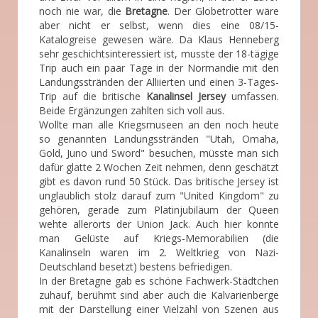
noch nie war, die
Bretagne
. Der Globetrotter wäre
aber nicht er selbst, wenn dies eine 08/15-
Katalogreise gewesen wäre. Da Klaus Henneberg
sehr geschichtsinteressiert ist, musste der 18-tägige
Trip auch ein paar Tage in der Normandie mit den
Landungsstränden der Alliierten und einen 3-Tages-
Trip auf die britische
Kanalinsel Jersey
umfassen.
Beide Ergänzungen zahlten sich voll aus.
Wollte man alle Kriegsmuseen an den noch heute
so genannten Landungsstränden "Utah, Omaha,
Gold, Juno und Sword" besuchen, müsste man sich
dafür glatte 2 Wochen Zeit nehmen, denn geschätzt
gibt es davon rund 50 Stück. Das britische Jersey ist
unglaublich stolz darauf zum "United Kingdom" zu
gehören, gerade zum Platinjubiläum der Queen
wehte allerorts der Union Jack. Auch hier konnte
man Gelüste auf Kriegs-Memorabilien (die
Kanalinseln waren im 2. Weltkrieg von Nazi-
Deutschland besetzt) bestens befriedigen.
In der Bretagne gab es schöne Fachwerk-Städtchen
zuhauf, berühmt sind aber auch die Kalvarienberge
mit der Darstellung einer Vielzahl von Szenen aus