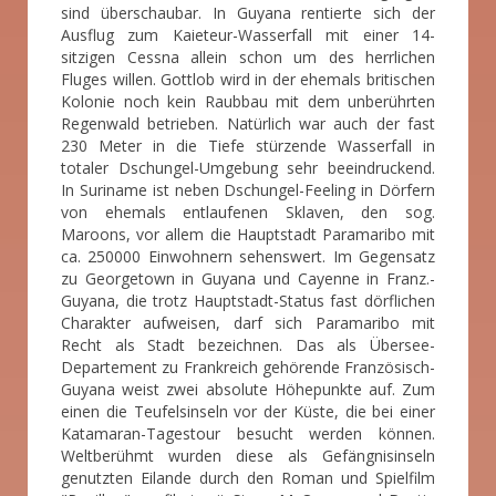
sind überschaubar. In Guyana rentierte sich der
Ausflug zum Kaieteur-Wasserfall mit einer 14-
sitzigen Cessna allein schon um des herrlichen
Fluges willen. Gottlob wird in der ehemals britischen
Kolonie noch kein Raubbau mit dem unberührten
Regenwald betrieben. Natürlich war auch der fast
230 Meter in die Tiefe stürzende Wasserfall in
totaler Dschungel-Umgebung sehr beeindruckend.
In Suriname ist neben Dschungel-Feeling in Dörfern
von ehemals entlaufenen Sklaven, den sog.
Maroons, vor allem die Hauptstadt Paramaribo mit
ca. 250000 Einwohnern sehenswert. Im Gegensatz
zu Georgetown in Guyana und Cayenne in Franz.-
Guyana, die trotz Hauptstadt-Status fast dörflichen
Charakter aufweisen, darf sich Paramaribo mit
Recht als Stadt bezeichnen. Das als Übersee-
Departement zu Frankreich gehörende Französisch-
Guyana weist zwei absolute Höhepunkte auf. Zum
einen die Teufelsinseln vor der Küste, die bei einer
Katamaran-Tagestour besucht werden können.
Weltberühmt wurden diese als Gefängnisinseln
genutzten Eilande durch den Roman und Spielfilm