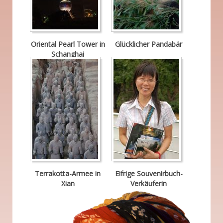
Oriental Pearl Tower in
Glücklicher Pandabär
Schanghai
Terrakotta-Armee in
Eifrige Souvenirbuch-
Xian
Verkäuferin