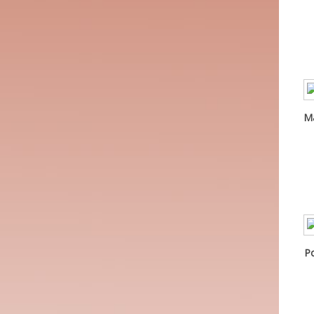
Mä
Po