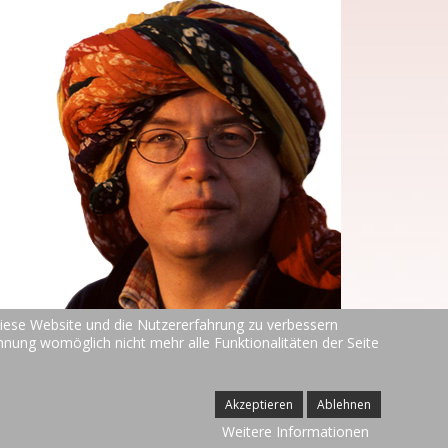
 diese Website und die Nutzererfahrung zu verbessern
ehnung womöglich nicht mehr alle Funktionalitäten der Seite
TOP
g
Akzeptieren
Ablehnen
Weitere Informationen