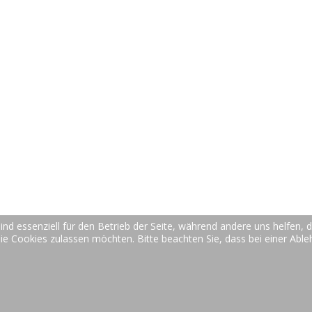
ind essenziell für den Betrieb der Seite, während andere uns helfen,
die Cookies zulassen möchten. Bitte beachten Sie, dass bei einer Abl
© 2017
be-office
Office Dienstleistungen Bertram Englbauer, Bamber
Login