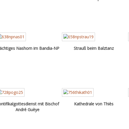
chtiges Nashorn im Bandia-NP
Strauß beim Balztanz
ntifikalgottesdienst mit Bischof
Kathedrale von Thiès
André Guèye